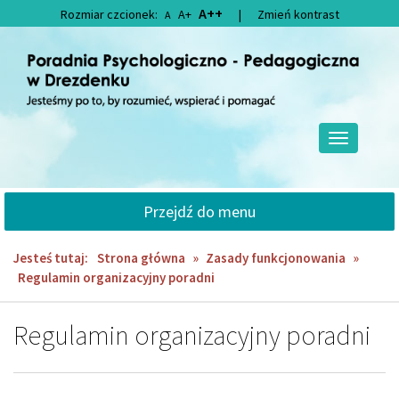
Przejdź
Przejdź
A++
Rozmiar czcionek:
A+
|
Zmień kontrast
A
do
do
głównej
wyszukiwarki
treści
Przełącz
nawigację
Przejdź do menu
Jesteś tutaj:
Strona główna
»
Zasady funkcjonowania
»
Regulamin organizacyjny poradni
Regulamin organizacyjny poradni