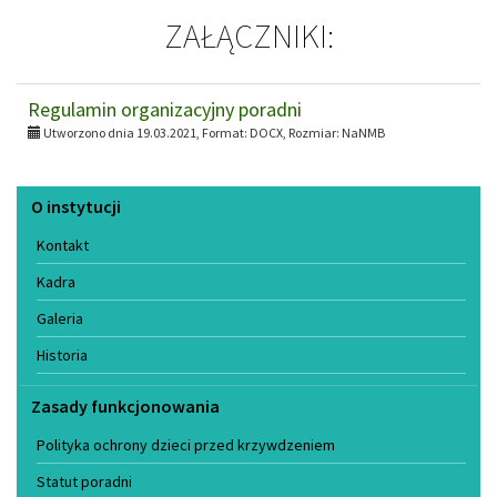
ZAŁĄCZNIKI:
Regulamin organizacyjny poradni
Utworzono dnia 19.03.2021, Format:
DOCX
, Rozmiar:
NaNMB
Menu
O instytucji
Kontakt
Kadra
Galeria
Historia
Zasady funkcjonowania
Polityka ochrony dzieci przed krzywdzeniem
Statut poradni