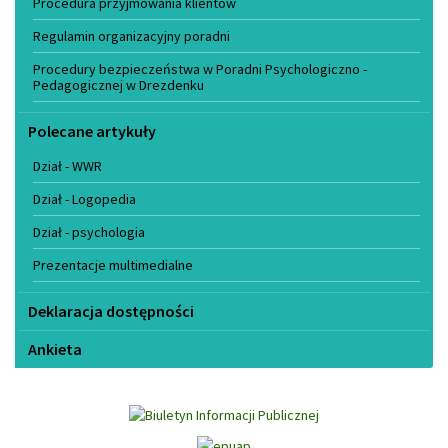
Procedura przyjmowania klientów
Regulamin organizacyjny poradni
Procedury bezpieczeństwa w Poradni Psychologiczno -
Pedagogicznej w Drezdenku
Polecane artykuły
Dział - WWR
Dział - Logopedia
Dział - psychologia
Prezentacje multimedialne
Deklaracja dostępności
Ankieta