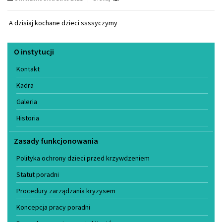
A dzisiaj kochane dzieci ssssyczymy
Menu
O instytucji
Kontakt
Kadra
Galeria
Historia
Zasady funkcjonowania
Polityka ochrony dzieci przed krzywdzeniem
Statut poradni
Procedury zarządzania kryzysem
Koncepcja pracy poradni