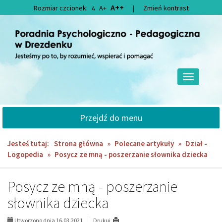
Przejdź
Przejdź
A++
Rozmiar czcionek:
A+
|
Zmień kontrast
A
do
do
głównej
wyszukiwarki
treści
Przełącz
nawigację
Przejdź do menu
Jesteś tutaj:
Strona główna
»
Polecane artykuły
»
Dział -
Logopedia
»
Posycz ze mną - poszerzanie słownika dziecka
Posycz ze mną - poszerzanie
słownika dziecka
Utworzono dnia 16.03.2021
Drukuj