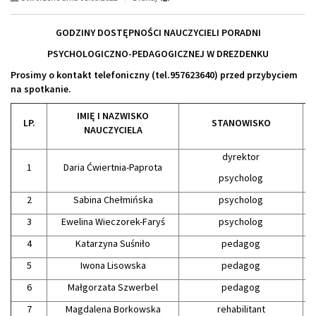
GODZINY DOSTĘPNOŚCI NAUCZYCIELI PORADNI
PSYCHOLOGICZNO-PEDAGOGICZNEJ W DREZDENKU
Prosimy o kontakt telefoniczny (tel.957623640) przed przybyciem
na spotkanie.
IMIĘ I NAZWISKO
LP.
STANOWISKO
NAUCZYCIELA
dyrektor
1
Daria Ćwiertnia-Paprota
psycholog
2
Sabina Chełmińska
psycholog
3
Ewelina Wieczorek-Faryś
psycholog
4
Katarzyna Suśniło
pedagog
5
Iwona Lisowska
pedagog
6
Małgorzata Szwerbel
pedagog
7
Magdalena Borkowska
rehabilitant