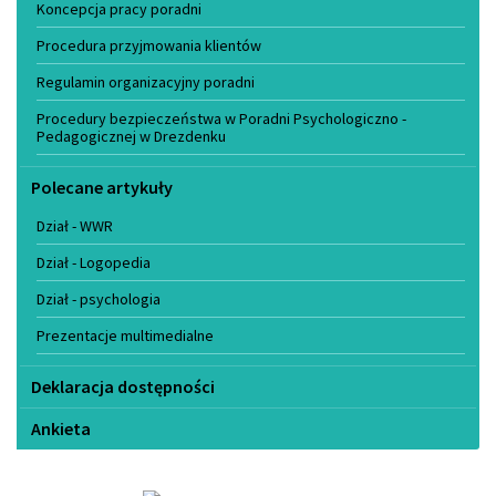
Koncepcja pracy poradni
Procedura przyjmowania klientów
Regulamin organizacyjny poradni
Procedury bezpieczeństwa w Poradni Psychologiczno -
Pedagogicznej w Drezdenku
Polecane artykuły
Dział - WWR
Dział - Logopedia
Dział - psychologia
Prezentacje multimedialne
Deklaracja dostępności
Ankieta