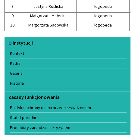
8
Justyna Roślicka
logopeda
9
Małgorzata Małecka
logopeda
10
Małgorzata Sadowska
logopeda
Menu
O instytucji
Kontakt
Kadra
Galeria
Historia
Zasady funkcjonowania
Polityka ochrony dzieci przed krzywdzeniem
Statut poradni
Procedury zarządzania kryzysem