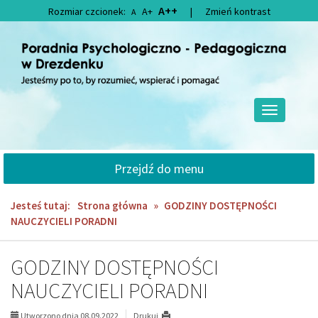
Przejdź
Przejdź
A++
Rozmiar czcionek:
A+
|
Zmień kontrast
A
do
do
głównej
wyszukiwarki
treści
Przełącz
nawigację
Przejdź do menu
Jesteś tutaj:
Strona główna
»
GODZINY DOSTĘPNOŚCI
NAUCZYCIELI PORADNI
GODZINY DOSTĘPNOŚCI
NAUCZYCIELI PORADNI
Utworzono dnia 08.09.2022
Drukuj